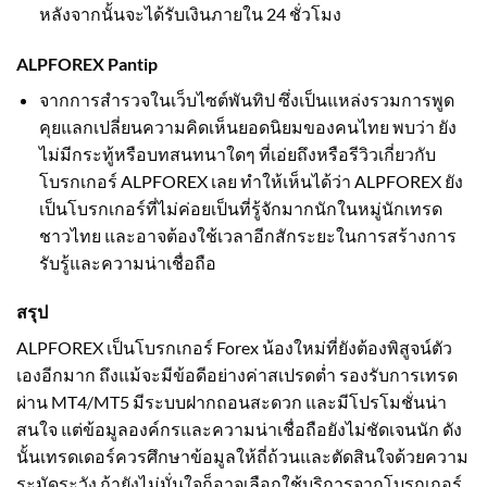
หลังจากนั้นจะได้รับเงินภายใน 24 ชั่วโมง
ALPFOREX Pantip
จากการสำรวจในเว็บไซต์พันทิป ซึ่งเป็นแหล่งรวมการพูด
คุยแลกเปลี่ยนความคิดเห็นยอดนิยมของคนไทย พบว่า ยัง
ไม่มีกระทู้หรือบทสนทนาใดๆ ที่เอ่ยถึงหรือรีวิวเกี่ยวกับ
โบรกเกอร์ ALPFOREX เลย ทำให้เห็นได้ว่า ALPFOREX ยัง
เป็นโบรกเกอร์ที่ไม่ค่อยเป็นที่รู้จักมากนักในหมู่นักเทรด
ชาวไทย และอาจต้องใช้เวลาอีกสักระยะในการสร้างการ
รับรู้และความน่าเชื่อถือ
สรุป
ALPFOREX เป็นโบรกเกอร์ Forex น้องใหม่ที่ยังต้องพิสูจน์ตัว
เองอีกมาก ถึงแม้จะมีข้อดีอย่างค่าสเปรดต่ำ รองรับการเทรด
ผ่าน MT4/MT5 มีระบบฝากถอนสะดวก และมีโปรโมชั่นน่า
สนใจ แต่ข้อมูลองค์กรและความน่าเชื่อถือยังไม่ชัดเจนนัก ดัง
นั้นเทรดเดอร์ควรศึกษาข้อมูลให้ถี่ถ้วนและตัดสินใจด้วยความ
ระมัดระวัง ถ้ายังไม่มั่นใจก็อาจเลือกใช้บริการจากโบรกเกอร์