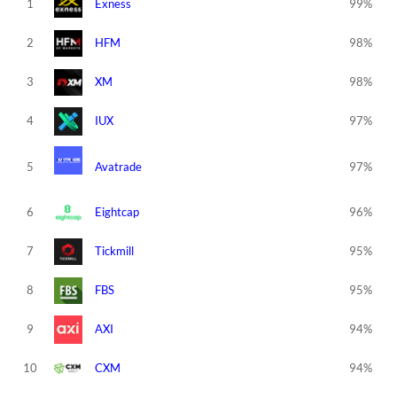
1
Exness
99%
2
HFM
98%
3
XM
98%
4
IUX
97%
5
Avatrade
97%
6
Eightcap
96%
7
Tickmill
95%
8
FBS
95%
9
AXI
94%
10
CXM
94%