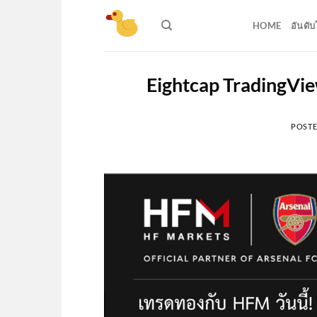
Skip
to
HOME
อันดั
content
Eightcap TradingView 
POST