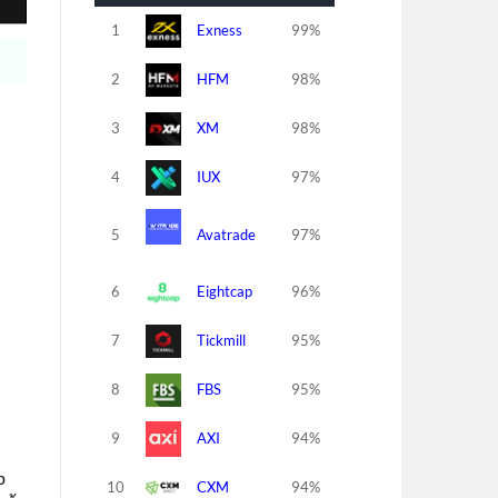
1
Exness
99%
2
HFM
98%
3
XM
98%
4
IUX
97%
5
Avatrade
97%
6
Eightcap
96%
7
Tickmill
95%
8
FBS
95%
9
AXI
94%
p
10
CXM
94%