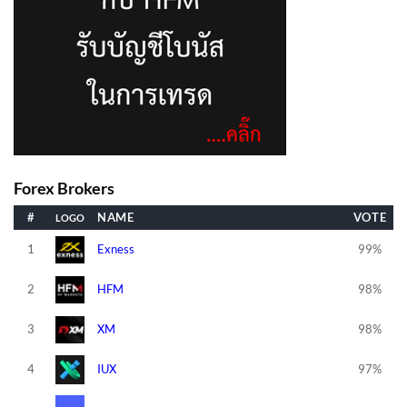
Forex Brokers
#
NAME
VOTE
1
Exness
99%
2
HFM
98%
3
XM
98%
4
IUX
97%