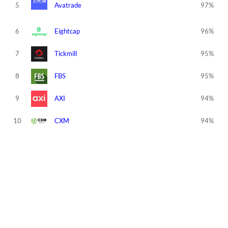
5
Avatrade
97%
6
Eightcap
96%
7
Tickmill
95%
8
FBS
95%
9
AXI
94%
10
CXM
94%