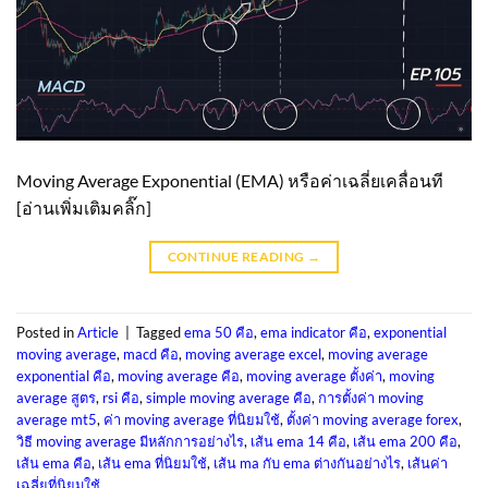
Moving Average Exponential (EMA) หรือค่าเฉลี่ยเคลื่อนที
[อ่านเพิ่มเติมคลิ๊ก]
CONTINUE READING
→
Posted in
Article
|
Tagged
ema 50 คือ
,
ema indicator คือ
,
exponential
moving average
,
macd คือ
,
moving average excel
,
moving average
exponential คือ
,
moving average คือ
,
moving average ตั้งค่า
,
moving
average สูตร
,
rsi คือ
,
simple moving average คือ
,
การตั้งค่า moving
average mt5
,
ค่า moving average ที่นิยมใช้
,
ตั้งค่า moving average forex
,
วิธี moving average มีหลักการอย่างไร
,
เส้น ema 14 คือ
,
เส้น ema 200 คือ
,
เส้น ema คือ
,
เส้น ema ที่นิยมใช้
,
เส้น ma กับ ema ต่างกันอย่างไร
,
เส้นค่า
เฉลี่ยที่นิยมใช้