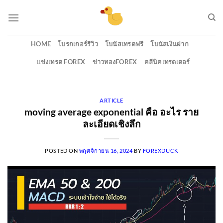
Skip
to
content
HOME
โบรกเกอร์รีวิว
โบนัสเทรดฟรี
โบนัสเงินฝาก
แข่งเทรด FOREX
ข่าวทองFOREX
คลีนิคเทรดเดอร์
ARTICLE
moving average exponential คือ อะไร ราย
ละเอียดเชิงลึก
POSTED ON
พฤศจิกายน 16, 2024
BY
FOREXDUCK