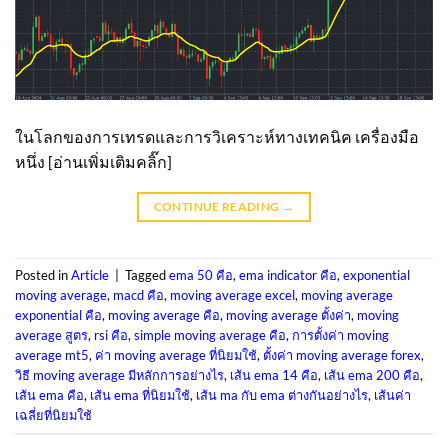
ในโลกของการเทรดและการวิเคราะห์ทางเทคนิค เครื่องมือ
หนึ่ง [อ่านเพิ่มเติมคลิ๊ก]
CONTINUE READING
→
Posted in
Article
|
Tagged
ema 50 คือ
,
ema indicator คือ
,
exponential
moving average
,
macd คือ
,
moving average excel
,
moving average
exponential คือ
,
moving average คือ
,
moving average ตั้งค่า
,
moving
average สูตร
,
rsi คือ
,
simple moving average คือ
,
การตั้งค่า moving
average mt5
,
ค่า moving average ที่นิยมใช้
,
ตั้งค่า moving average forex
,
วิธี moving average มีหลักการอย่างไร
,
เส้น ema 14 คือ
,
เส้น ema 200 คือ
,
เส้น ema คือ
,
เส้น ema ที่นิยมใช้
,
เส้น ma กับ ema ต่างกันอย่างไร
,
เส้นค่า
เฉลี่ยที่นิยมใช้