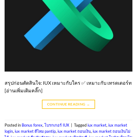
สรุปก่อนตัดสินใจ: IUX เหมาะกับใคร ✅ เหมาะกับ เทรดเดอร์ท
[อ่านเพิ่มเติมคลิ๊ก]
CONTINUE READING
→
Posted in
Bonus forex
,
โบรกเกอร์ IUX
|
Tagged
iux market
,
iux market
login
,
iux market ดีไหม pantip
,
iux market ถอนเงิน
,
iux market ถอนเงินไม่