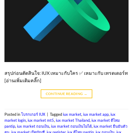
สรุปก่อนตัดสินใจ: IUX เหมาะกับใคร ✅ เหมาะกับ เทรดเดอร์ท
[อ่านเพิ่มเติมคลิ๊ก]
CONTINUE READING
→
Posted in
โบรกเกอร์ IUX
|
Tagged
iux market
,
iux market app
,
iux
market login
,
iux market mt5
,
iux market Thailand
,
iux market ดีไหม
pantip
,
iux market ถอนเงิน
,
iux market ถอนเงินไม่ได้
,
iux market ยืนยันตัว
ตน
,
iux market เปิดบัญชี
,
iux register
,
iux ดีไหม pantip
,
iux ถอนเงิน
,
iux