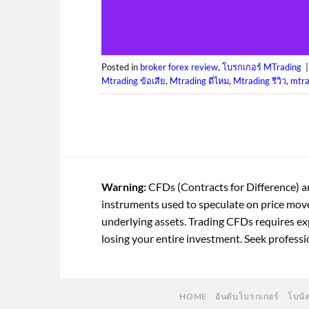
Posted in
broker forex review
,
โบรกเกอร์ MTrading
Mtrading ข้อเสีย
,
Mtrading ดีไหม
,
Mtrading รีวิว
,
mtra
Warning:
CFDs (Contracts for Difference) ar
instruments used to speculate on price mo
underlying assets. Trading CFDs requires exp
losing your entire investment. Seek professi
HOME
อันดับโบรกเกอร์
โบนั