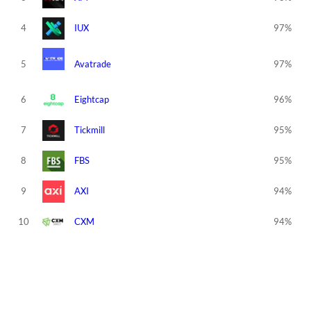
4
IUX
97%
5
Avatrade
97%
6
Eightcap
96%
7
Tickmill
95%
8
FBS
95%
9
AXI
94%
10
CXM
94%