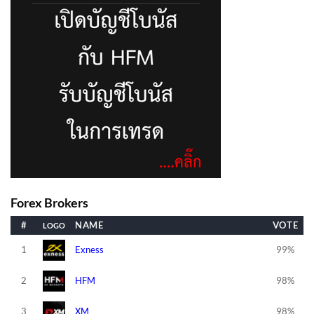
Forex Brokers
#
NAME
VOTE
1
Exness
99%
2
HFM
98%
3
XM
98%