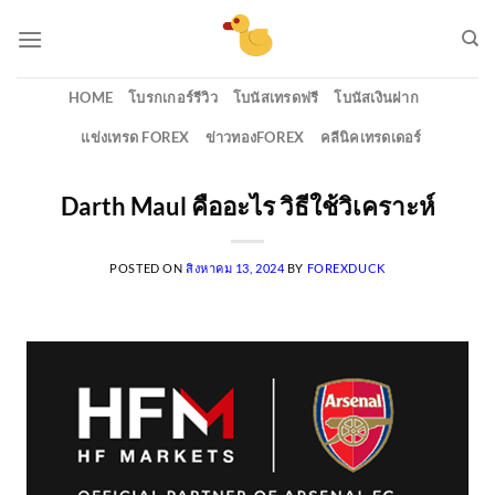
Skip
to
content
HOME
โบรกเกอร์รีวิว
โบนัสเทรดฟรี
โบนัสเงินฝาก
แข่งเทรด FOREX
ข่าวทองFOREX
คลีนิคเทรดเดอร์
Darth Maul คืออะไร วิธีใช้วิเคราะห์
POSTED ON
สิงหาคม 13, 2024
BY
FOREXDUCK