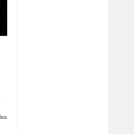
,
บียน