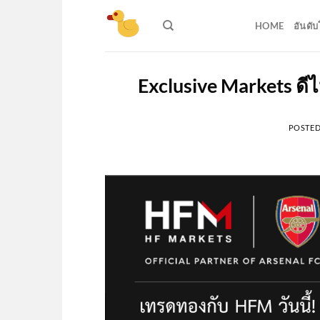
Skip
to
HOME
อันดั
content
Exclusive Markets ดี
POSTE