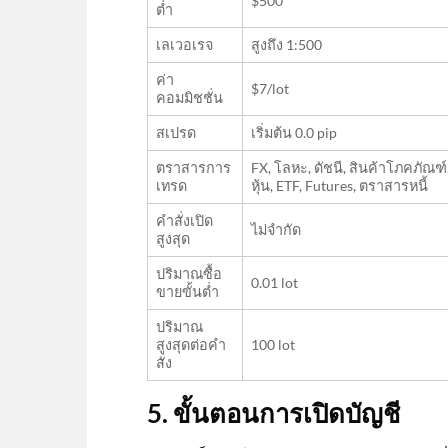
$500
ต่ำ
เลเวอเรจ
สูงถึง 1:500
ค่า
$7/lot
คอมมิชชั่น
สเปรด
เริ่มต้น 0.0 pip
ตราสารการ
FX, โลหะ, ดัชนี, สินค้าโภคภัณฑ์
เทรด
หุ้น, ETF, Futures, ตราสารหนี้
คำสั่งเปิด
ไม่จำกัด
สูงสุด
ปริมาณซื้อ
0.01 lot
ขายขั้นต่ำ
ปริมาณ
สูงสุดต่อคำ
100 lot
สั่ง
5. ขั้นตอนการเปิดบัญชี