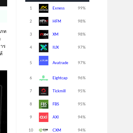
1
Exness
99%
2
HFM
98%
เภท
3
XM
98%
ะ
การ
4
IUX
97%
ห้
5
Avatrade
97%
6
Eightcap
96%
7
Tickmill
95%
8
FBS
95%
9
AXI
94%
10
CXM
94%