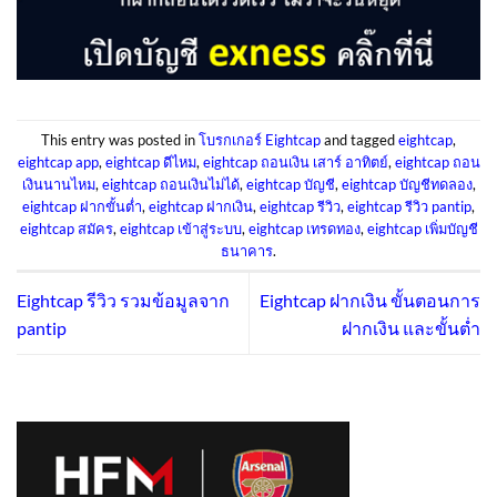
This entry was posted in
โบรกเกอร์ Eightcap
and tagged
eightcap
,
eightcap app
,
eightcap ดีไหม
,
eightcap ถอนเงิน เสาร์ อาทิตย์
,
eightcap ถอน
เงินนานไหม
,
eightcap ถอนเงินไม่ได้
,
eightcap บัญชี
,
eightcap บัญชีทดลอง
,
eightcap ฝากขั้นต่ำ
,
eightcap ฝากเงิน
,
eightcap รีวิว
,
eightcap รีวิว pantip
,
eightcap สมัคร
,
eightcap เข้าสู่ระบบ
,
eightcap เทรดทอง
,
eightcap เพิ่มบัญชี
ธนาคาร
.
Eightcap รีวิว รวมข้อมูลจาก
Eightcap ฝากเงิน ขั้นตอนการ
pantip
ฝากเงิน และขั้นต่ำ