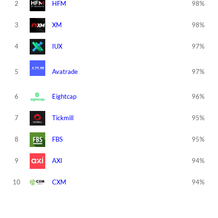
2
HFM
98%
3
XM
98%
4
IUX
97%
5
Avatrade
97%
6
Eightcap
96%
7
Tickmill
95%
8
FBS
95%
9
AXI
94%
10
CXM
94%