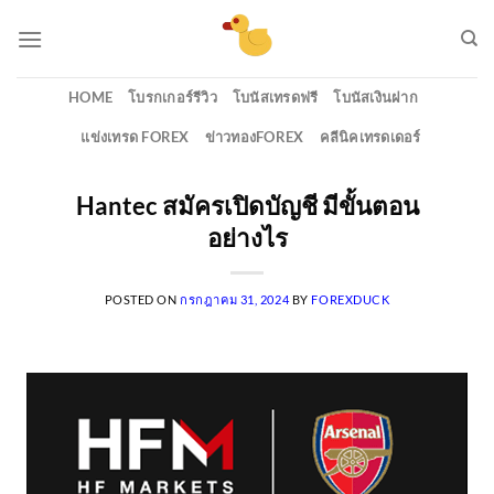
Skip
to
content
HOME
โบรกเกอร์รีวิว
โบนัสเทรดฟรี
โบนัสเงินฝาก
แข่งเทรด FOREX
ข่าวทองFOREX
คลีนิคเทรดเดอร์
Hantec สมัครเปิดบัญชี มีขั้นตอน
อย่างไร
POSTED ON
กรกฎาคม 31, 2024
BY
FOREXDUCK