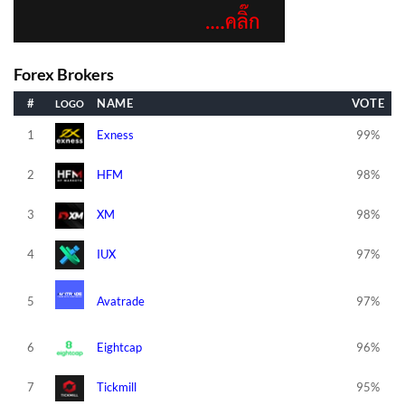
Forex Brokers
#
NAME
VOTE
1
Exness
99%
2
HFM
98%
3
XM
98%
4
IUX
97%
5
Avatrade
97%
6
Eightcap
96%
7
Tickmill
95%