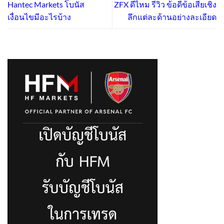
Hantec Markets โบนัส
ZFX ดีไหม รีวิว ข้อดีข้อเสียเชิง
เงื่อนไขมีอะไรบ้าง
ลึกแต่ละด้านอย่างละเอียด