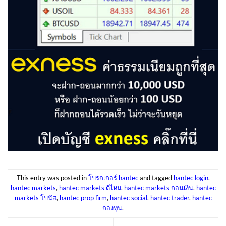
This entry was posted in
โบรกเกอร์ hantec
and tagged
hantec login
,
hantec markets
,
hantec markets ดีไหม
,
hantec markets ถอนเงิน
,
hantec
markets โบนัส
,
hantec prop firm
,
hantec social
,
hantec trader
,
hantec
กองทุน
.