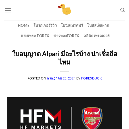
Skip
to
content
HOME
โบรกเกอร์รีวิว
โบนัสเทรดฟรี
โบนัสเงินฝาก
แข่งเทรด FOREX
ข่าวทองFOREX
คลีนิคเทรดเดอร์
ใบอนุญาต Alpari มีอะไรบ้าง น่าเชื่อถือ
ไหม
POSTED ON
กรกฎาคม 23, 2024
BY
FOREXDUCK