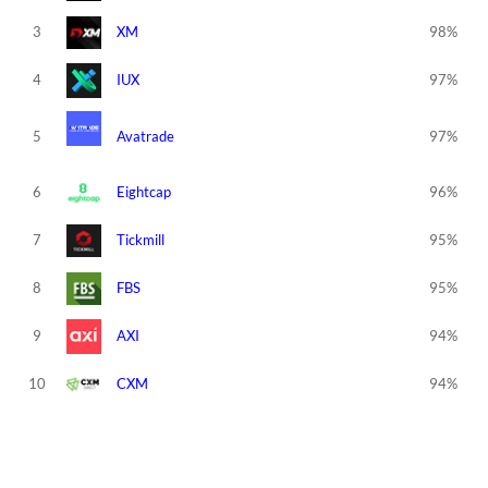
3
XM
98%
4
IUX
97%
5
Avatrade
97%
6
Eightcap
96%
7
Tickmill
95%
8
FBS
95%
9
AXI
94%
10
CXM
94%