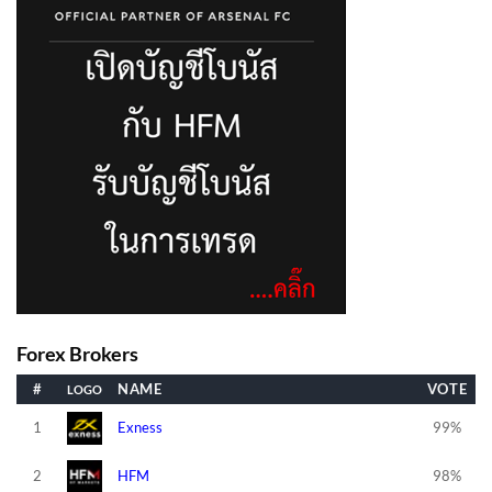
Forex Brokers
#
NAME
VOTE
1
Exness
99%
2
HFM
98%