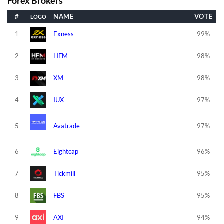
Forex Brokers
#
NAME
VOTE
1
Exness
99%
2
HFM
98%
3
XM
98%
4
IUX
97%
5
Avatrade
97%
6
Eightcap
96%
7
Tickmill
95%
8
FBS
95%
9
AXI
94%