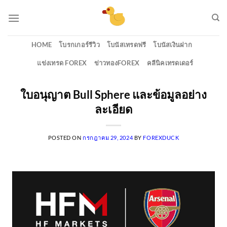
Skip
to
content
HOME
โบรกเกอร์รีวิว
โบนัสเทรดฟรี
โบนัสเงินฝาก
แข่งเทรด FOREX
ข่าวทองFOREX
คลีนิคเทรดเดอร์
ใบอนุญาต Bull Sphere และข้อมูลอย่าง
ละเอียด
POSTED ON
กรกฎาคม 29, 2024
BY
FOREXDUCK