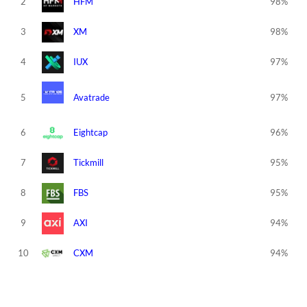
2
HFM
98%
3
XM
98%
4
IUX
97%
5
Avatrade
97%
6
Eightcap
96%
7
Tickmill
95%
8
FBS
95%
9
AXI
94%
10
CXM
94%