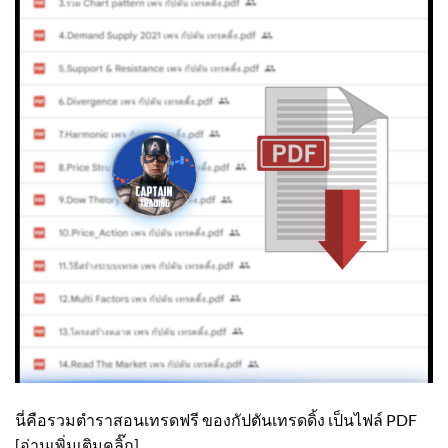
นี่คือรวมตำราสอนเทรดฟรี ของกัปตันเทรดดิ้ง เป็นไฟล์ PDF
[อ่านเพิ่มเติมคลิ๊ก]