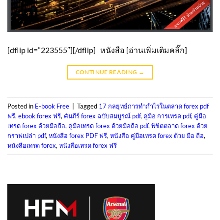
[dflip id=”223555″][/dflip] หนังสือ [อ่านเพิ่มเติมคลิ๊ก]
CONTINUE READING
→
Posted in
E-book Free
|
Tagged
17 กลยุทธ์การทํากําไรในตลาด forex pdf
ฟรี
,
ebook forex ฟรี
,
คัมภีร์ forex ฉบับสมบูรณ์ pdf
,
คู่มือ การเทรด pdf
,
คู่มือ
เทรด forex ด้วยมือถือ
,
คู่มือเทรด forex ด้วยมือถือ pdf
,
พิชิตตลาด forex ด้วย
กราฟเปล่า pdf
,
หนังสือ forex PDF ฟรี
,
หนังสือ คู่มือเทรด forex ด้วย มือ ถือ
,
หนังสือเทรด forex
,
หนังสือเทรด forex ฟรี