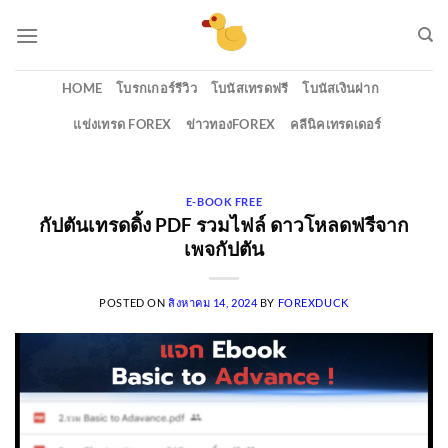
Skip
to
content
HOME
โบรกเกอร์รีวิว
โบนัสเทรดฟรี
โบนัสเงินฝาก
แข่งเทรด FOREX
ข่าวทองFOREX
คลีนิคเทรดเดอร์
E-BOOK FREE
กัปตันเทรดดิ้ง PDF รวมไฟล์ ดาวโหลดฟรีจาก
เพจกัปตัน
POSTED ON
สิงหาคม 14, 2024
BY
FOREXDUCK