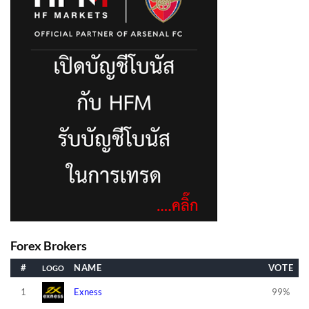
Forex Brokers
#
NAME
VOTE
1
Exness
99%