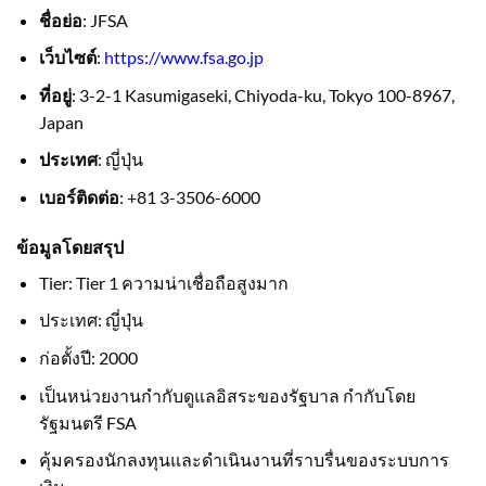
ชื่อย่อ
: JFSA
เว็บไซต์
:
https://www.fsa.go.jp
ที่อยู่
: 3-2-1 Kasumigaseki, Chiyoda-ku, Tokyo 100-8967,
Japan
ประเทศ
: ญี่ปุ่น
เบอร์ติดต่อ
: +81 3-3506-6000
ข้อมูลโดยสรุป
Tier: Tier 1 ความน่าเชื่อถือสูงมาก
ประเทศ: ญี่ปุ่น
ก่อตั้งปี: 2000
เป็นหน่วยงานกำกับดูแลอิสระของรัฐบาล กำกับโดย
รัฐมนตรี FSA
คุ้มครองนักลงทุนและดำเนินงานที่ราบรื่นของระบบการ