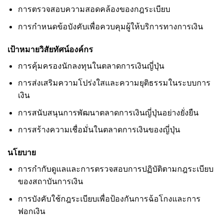
การตรวจสอบความสอดคล้องของกฎระเบียบ
การกำหนดข้อบังคับเพื่อควบคุมผู้ให้บริการทางการเงิน
เป้าหมายวิสัยทัศน์องค์กร
การคุ้มครองนักลงทุนในตลาดการเงินญี่ปุ่น
การส่งเสริมความโปร่งใสและความยุติธรรมในระบบการ
เงิน
การสนับสนุนการพัฒนาตลาดการเงินญี่ปุ่นอย่างยั่งยืน
การสร้างความเชื่อมั่นในตลาดการเงินของญี่ปุ่น
นโยบาย
การกำกับดูแลและการตรวจสอบการปฏิบัติตามกฎระเบียบ
ของสถาบันการเงิน
การบังคับใช้กฎระเบียบเพื่อป้องกันการฉ้อโกงและการ
ฟอกเงิน