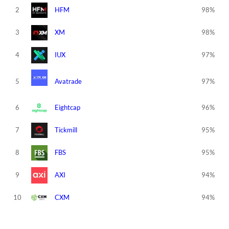
2
HFM
98%
3
XM
98%
4
IUX
97%
5
Avatrade
97%
6
Eightcap
96%
7
Tickmill
95%
8
FBS
95%
9
AXI
94%
10
CXM
94%