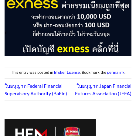
This entry was posted in
Broker License
. Bookmark the
permalink
.
ใบอนุญาต Federal Financial
ใบอนุญาต Japan Financial
Supervisory Authority (BaFin)
Futures Association (JFFA)