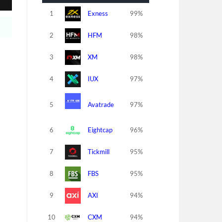
1
Exness
99%
2
HFM
98%
3
XM
98%
4
IUX
97%
5
Avatrade
97%
6
Eightcap
96%
7
Tickmill
95%
8
FBS
95%
9
AXI
94%
10
CXM
94%