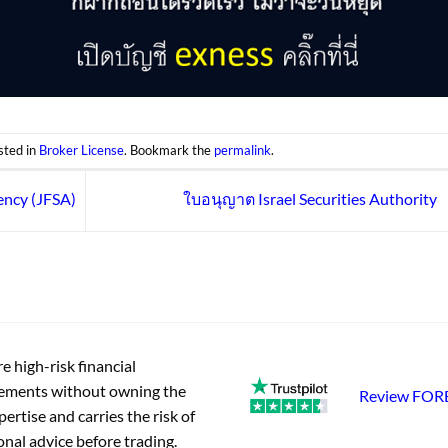
sted in
Broker License
. Bookmark the
permalink
.
ency (JFSA)
ใบอนุญาต Israel Securities Authority
e high-risk financial
vements without owning the
Review FO
ertise and carries the risk of
onal advice before trading.